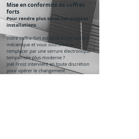
Mise en conformité de coffres
forts
Pour rendre plus sûres vos propres
installations
Votre coffre-fort est doté d’une serrure
mécanique et vous souhaitez la
remplacer par une serrure électronique
temporisée plus moderne ?
Joël Frost intervient en toute discrétion
pour opérer le changement
efficacement.
Son expérience solide et
sa formation affutée
sont à votre service
pour d’autres interventions telles que la
DOCT, etc.
L’artisan connaît sur le bout des doigts
les contraintes de la haute-sécurité et les
préconisations des sociétés d’assurance.